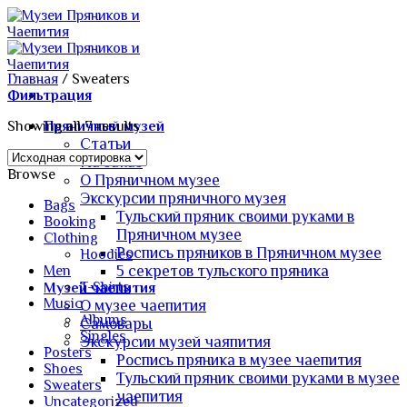
Skip
to
content
Главная
/
Sweaters
Фильтрация
Showing all 7 results
Пряничный музей
Статьи
На заказ
Browse
О Пряничном музее
Экскурсии пряничного музея
Bags
Тульский пряник своими руками в
Booking
Пряничном музее
Clothing
Роспись пряников в Пряничном музее
Hoodies
5 секретов тульского пряника
Men
T-Shirts
Музей чаепития
Music
О музее чаепития
Albums
Самовары
Singles
Экскурсии музей чаяпития
Posters
Роспись пряника в музее чаепития
Shoes
Тульский пряник своими руками в музее
Sweaters
чаепития
Uncategorized