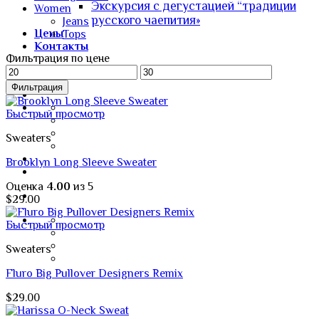
Экскурсия с дегустацией “традиции
Women
русского чаепития»
Jeans
Цены
Tops
Контакты
Фильтрация по цене
Минимальная
Максимальная
цена
цена
Фильтрация
Быстрый просмотр
Sweaters
Brooklyn Long Sleeve Sweater
Оценка
4.00
из 5
$
29.00
Быстрый просмотр
Sweaters
Fluro Big Pullover Designers Remix
$
29.00