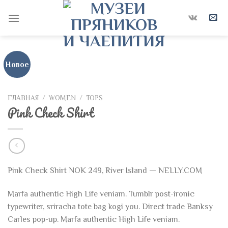
Skip
to
content
Новое
ГЛАВНАЯ
/
WOMEN
/
TOPS
Pink Check Shirt
Pink Check Shirt NOK 249, River Island — NELLY.COM
Marfa authentic High Life veniam. Tumblr post-ironic
typewriter, sriracha tote bag kogi you. Direct trade Banksy
Carles pop-up. Marfa authentic High Life veniam.