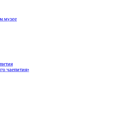
м музее
епития
го чаепития»