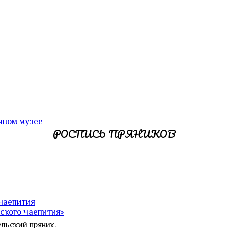
чном музее
РОСПИСЬ ПРЯНИКОВ
 чаепития
ского чаепития»
ульский пряник.