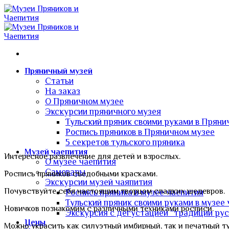
Skip
to
content
Пряничный музей
Статьи
На заказ
О Пряничном музее
Экскурсии пряничного музея
Тульский пряник своими руками в Пряни
Роспись пряников в Пряничном музее
5 секретов тульского пряника
Музей чаепития
Интересное развлечение для детей и взрослых.
О музее чаепития
Самовары
Роспись пряников съедобными красками.
Экскурсии музей чаяпития
Почувствуйте себя настоящим творцом сладких шедевров.
Роспись пряника в музее чаепития
Тульский пряник своими руками в музее
Новичков познакомим с различными техниками росписи.
Экскурсия с дегустацией “традиции рус
Цены
Можно украсить как силуэтный имбирный, так и печатный т