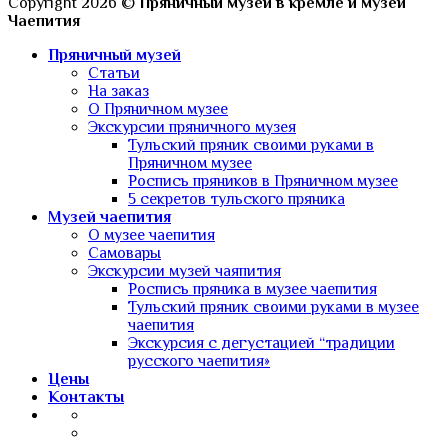
Copyright 2026 ©
Пряничный музей в кремле и музей
Чаепития
Пряничный музей
Статьи
На заказ
О Пряничном музее
Экскурсии пряничного музея
Тульский пряник своими руками в
Пряничном музее
Роспись пряников в Пряничном музее
5 секретов тульского пряника
Музей чаепития
О музее чаепития
Самовары
Экскурсии музей чаяпития
Роспись пряника в музее чаепития
Тульский пряник своими руками в музее
чаепития
Экскурсия с дегустацией “традиции
русского чаепития»
Цены
Контакты