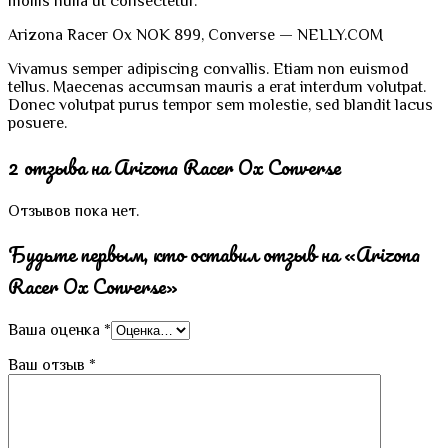
mollis nulla ut consectetur.
Arizona Racer Ox NOK 899, Converse — NELLY.COM
Vivamus semper adipiscing convallis. Etiam non euismod
tellus. Maecenas accumsan mauris a erat interdum volutpat.
Donec volutpat purus tempor sem molestie, sed blandit lacus
posuere.
2 отзыва на
Arizona Racer Ox Converse
Отзывов пока нет.
Будьте первым, кто оставил отзыв на «Arizona
Racer Ox Converse»
Ваша оценка
*
Ваш отзыв
*