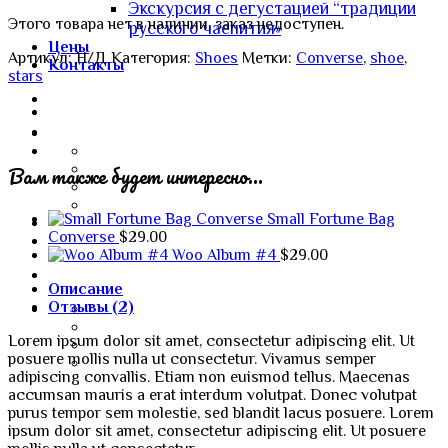
Экскурсия с дегустацией “традиции
Этого товара нет в наличии, заказ недоступен.
русского чаепития»
Цены
Артикул:
Н/Д
Категория:
Shoes
Метки:
Converse
,
shoe
,
Контакты
stars
Вам также будет интересно…
Small Fortune Bag
Converse
$
29.00
Woo Album #4
$
29.00
Описание
Отзывы (2)
Lorem ipsum dolor sit amet, consectetur adipiscing elit. Ut
posuere mollis nulla ut consectetur. Vivamus semper
adipiscing convallis. Etiam non euismod tellus. Maecenas
accumsan mauris a erat interdum volutpat. Donec volutpat
purus tempor sem molestie, sed blandit lacus posuere. Lorem
ipsum dolor sit amet, consectetur adipiscing elit. Ut posuere