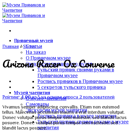
Skip
to
content
Пряничный музей
Статьи
Главная
/
Shoes
На заказ
О Пряничном музее
Arizona Racer Ox Converse
Экскурсии пряничного музея
Тульский пряник своими руками в
Пряничном музее
Роспись пряников в Пряничном музее
5 секретов тульского пряника
Музей чаепития
Рейтинг
4.00
из 5 на основе опроса
2
пользователей
О музее чаепития
Самовары
Vivamus semper adipiscing convallis. Etiam non euismod
Экскурсии музей чаяпития
tellus. Maecenas accumsan mauris a erat interdum volutpat.
Роспись пряника в музее чаепития
Donec volutpat purus tempor sem molestie, sed blandit lacus
Тульский пряник своими руками в музее
posuere. Donec volutpat purus tempor sem molestie, sed
чаепития
blandit lacus posuere.