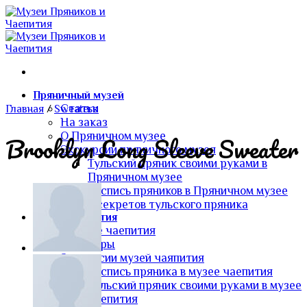
Skip
to
content
Пряничный музей
Статьи
Главная
/
Sweaters
На заказ
О Пряничном музее
Brooklyn Long Sleeve Sweater
Экскурсии пряничного музея
Тульский пряник своими руками в
Пряничном музее
Роспись пряников в Пряничном музее
5 секретов тульского пряника
Музей чаепития
О музее чаепития
Самовары
Экскурсии музей чаяпития
Роспись пряника в музее чаепития
Тульский пряник своими руками в музее
чаепития