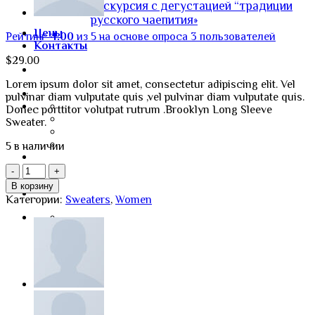
Экскурсия с дегустацией “традиции
русского чаепития»
Цены
Рейтинг
4.00
из 5 на основе опроса
3
пользователей
Контакты
$
29.00
Lorem ipsum dolor sit amet, consectetur adipiscing elit. Vel
pulvinar diam vulputate quis ,vel pulvinar diam vulputate quis.
Donec porttitor volutpat rutrum .Brooklyn Long Sleeve
Sweater.
5 в наличии
Количество
товара
В корзину
Brooklyn
Категории:
Sweaters
,
Women
Long
Sleeve
Sweater