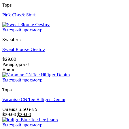
Tops
Pink Check Shirt
Быстрый просмотр
Sweaters
Sweat Blouse Gestuz
$
29.00
Распродажа!
Новое
Быстрый просмотр
Tops
Varanise CN Tee Hilfiger Denim
Оценка
3.50
из 5
Первоначальная
Текущая
$
29.00
$
29.00
цена
цена:
составляла
$29.00.
Быстрый просмотр