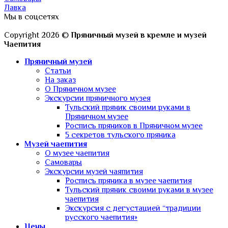
Лавка
Мы в соцсетях
Copyright 2026 ©
Пряничный музей в кремле и музей
Чаепития
Пряничный музей
Статьи
На заказ
О Пряничном музее
Экскурсии пряничного музея
Тульский пряник своими руками в
Пряничном музее
Роспись пряников в Пряничном музее
5 секретов тульского пряника
Музей чаепития
О музее чаепития
Самовары
Экскурсии музей чаяпития
Роспись пряника в музее чаепития
Тульский пряник своими руками в музее
чаепития
Экскурсия с дегустацией “традиции
русского чаепития»
Цены