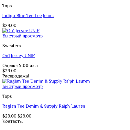
$29.00.
Tops
Indigo Blue Tee Lee Jeans
$
29.00
Быстрый просмотр
Sweaters
On1 Jersey UNIF
Оценка
5.00
из 5
$
29.00
Распродажа!
Быстрый просмотр
Tops
Raglan Tee Denim & Supply Ralph Lauren
Первоначальная
Текущая
$
29.00
$
29.00
цена
цена:
Контакты
составляла
$29.00.