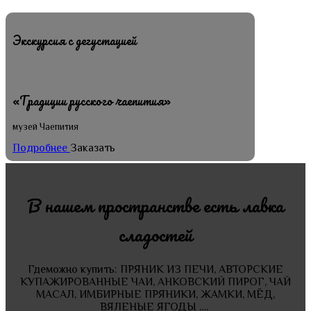
Экскурсия с дегустацией
«Традиции русского чаепития»
музей Чаепития
Подробнее
Заказать
В нашем пространстве есть лавка
сладостей
Гдеможно купить:
ПРЯНИК ИЗ ПЕЧИ,
АВТОРСКИЕ
КУПАЖИРОВАННЫЕ ЧАИ, АНКОВСКИЙ ПИРОГ,
ЧАЙ
МАСАЛ, ИМБИРНЫЕ ПРЯНИКИ, ЖАМКИ, МЁД,
ВЯЛЕНЫЕ ЯГОДЫ ….