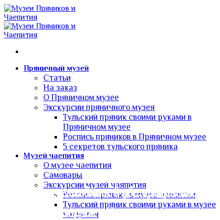
Skip
to
content
Пряничный музей
Статьи
На заказ
О Пряничном музее
Экскурсии пряничного музея
Тульский пряник своими руками в
Пряничном музее
Роспись пряников в Пряничном музее
5 секретов тульского пряника
Музей чаепития
О музее чаепития
Самовары
Экскурсии музей чаяпития
Добро пожаловать в два прекрасных
Роспись пряника в музее чаепития
Тульский пряник своими руками в музее
тульских музея: Музей чаепития и
чаепития