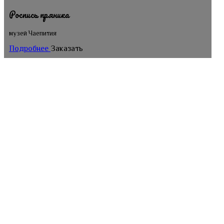
Роспись пряника
музей Чаепития
Подробнее
Заказать