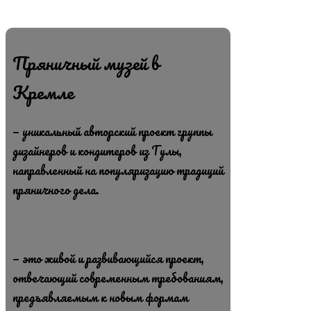
Пряничный музей в
Кремле
— уникальный авторский проект группы
дизайнеров и кондитеров из Тулы,
направленный на популяризацию традиций
пряничного дела.
— это живой и развивающийся проект,
отвечающий современным требованиям,
предъявляемым к новым формам