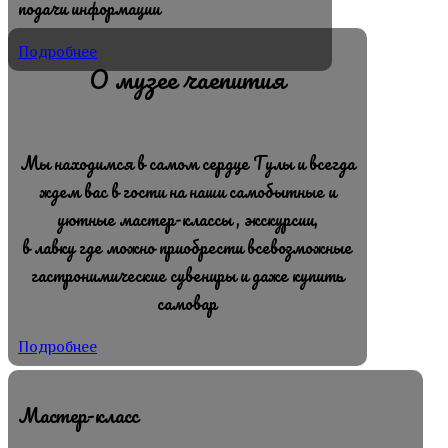
подачи информации
Подробнее
О музее чаепития
Мы находимся в самом сердце Тулы и всегда
ждем вас в гости на наши самобытные и
уютные мастер-классы , экскурсии,
в лавку где можно приобрести всевозможные
гастронимические сувениры и даже купить
самовар
Подробнее
Мастер-класс