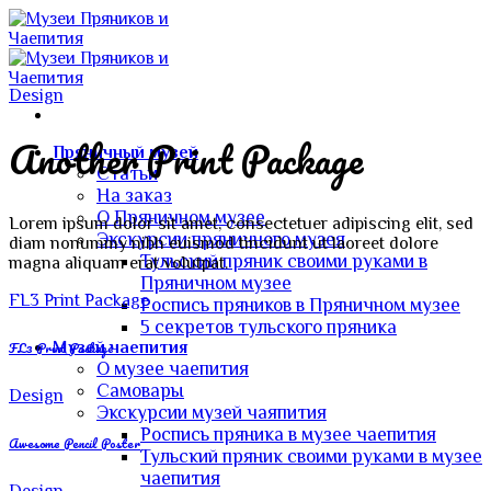
Skip
to
content
Design
Another Print Package
Пряничный музей
Статьи
На заказ
О Пряничном музее
Lorem ipsum dolor sit amet, consectetuer adipiscing elit, sed
Экскурсии пряничного музея
diam nonummy nibh euismod tincidunt ut laoreet dolore
Тульский пряник своими руками в
magna aliquam erat volutpat.
Пряничном музее
FL3 Print Package
Роспись пряников в Пряничном музее
5 секретов тульского пряника
FL3 Print Package
Музей чаепития
О музее чаепития
Самовары
Design
Экскурсии музей чаяпития
Роспись пряника в музее чаепития
Awesome Pencil Poster
Тульский пряник своими руками в музее
чаепития
Design