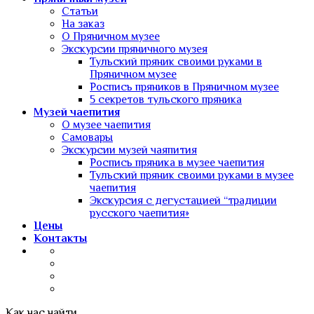
Статьи
На заказ
О Пряничном музее
Экскурсии пряничного музея
Тульский пряник своими руками в
Пряничном музее
Роспись пряников в Пряничном музее
5 секретов тульского пряника
Музей чаепития
О музее чаепития
Самовары
Экскурсии музей чаяпития
Роспись пряника в музее чаепития
Тульский пряник своими руками в музее
чаепития
Экскурсия с дегустацией “традиции
русского чаепития»
Цены
Контакты
Как нас найти