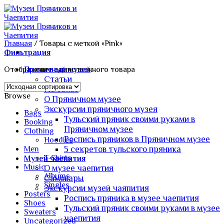
Skip
to
content
Главная
/
Товары с меткой «Pink»
Фильтрация
Отображение единственного товара
Пряничный музей
Статьи
На заказ
Browse
О Пряничном музее
Экскурсии пряничного музея
Bags
Тульский пряник своими руками в
Booking
Пряничном музее
Clothing
Роспись пряников в Пряничном музее
Hoodies
5 секретов тульского пряника
Men
T-Shirts
Музей чаепития
Music
О музее чаепития
Albums
Самовары
Singles
Экскурсии музей чаяпития
Posters
Роспись пряника в музее чаепития
Shoes
Тульский пряник своими руками в музее
Sweaters
чаепития
Uncategorized