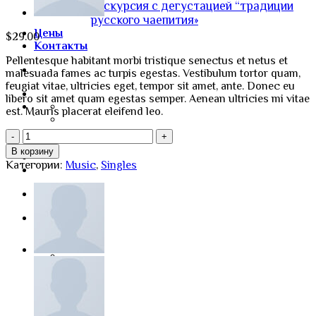
Экскурсия с дегустацией “традиции
русского чаепития»
Цены
$
29.00
Контакты
Pellentesque habitant morbi tristique senectus et netus et
malesuada fames ac turpis egestas. Vestibulum tortor quam,
feugiat vitae, ultricies eget, tempor sit amet, ante. Donec eu
libero sit amet quam egestas semper. Aenean ultricies mi vitae
est. Mauris placerat eleifend leo.
Количество
товара
В корзину
Woo
Категории:
Music
,
Singles
Single
#1