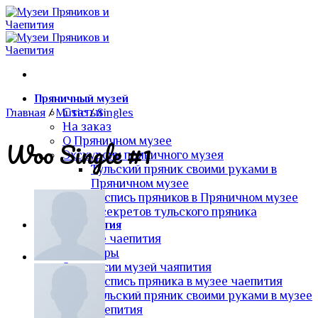
Skip
to
content
Пряничный музей
Статьи
Главная
/
Music
/
Singles
На заказ
О Пряничном музее
Woo Single #1
Экскурсии пряничного музея
Тульский пряник своими руками в
Пряничном музее
Роспись пряников в Пряничном музее
5 секретов тульского пряника
Музей чаепития
О музее чаепития
Самовары
Экскурсии музей чаяпития
Роспись пряника в музее чаепития
Тульский пряник своими руками в музее
чаепития