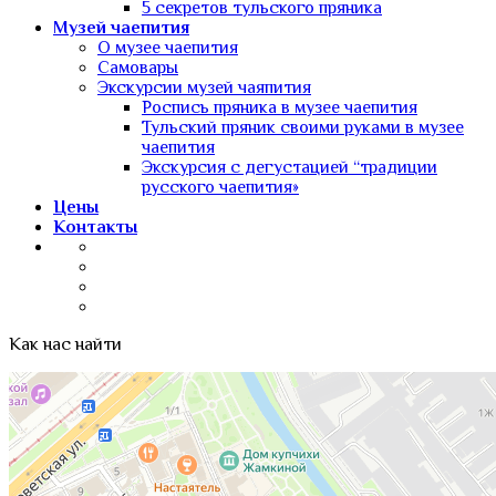
5 секретов тульского пряника
Музей чаепития
О музее чаепития
Самовары
Экскурсии музей чаяпития
Роспись пряника в музее чаепития
Тульский пряник своими руками в музее
чаепития
Экскурсия с дегустацией “традиции
русского чаепития»
Цены
Контакты
Как нас найти