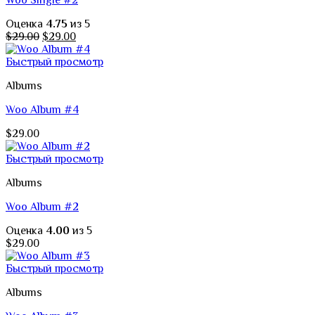
Woo Single #2
Оценка
4.75
из 5
Первоначальная
Текущая
$
29.00
$
29.00
цена
цена:
составляла
$29.00.
Быстрый просмотр
$29.00.
Albums
Woo Album #4
$
29.00
Быстрый просмотр
Albums
Woo Album #2
Оценка
4.00
из 5
$
29.00
Быстрый просмотр
Albums